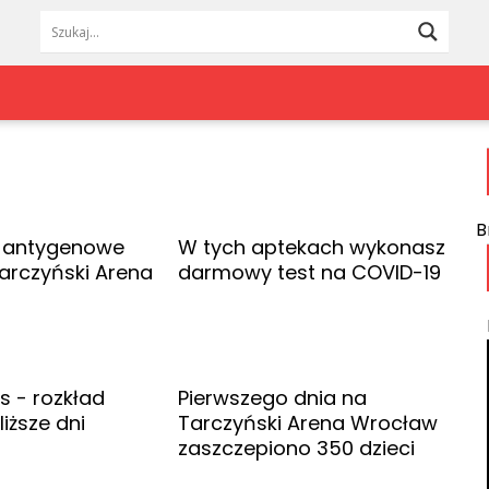
Leksykon
Redakcja
Ludzie
Zgłoś newsa
Instytucje
Kontakt
Trzebnica
Wrocław
Atrakcje turystyczne
Reklama
Twardogóra
Zagłębie Miedz
B
y antygenowe
W tych aptekach wykonasz
Wołów
Ząbkowice Śląs
arczyński Arena
darmowy test na COVID-19
 - rozkład
Pierwszego dnia na
liższe dni
Tarczyński Arena Wrocław
zaszczepiono 350 dzieci