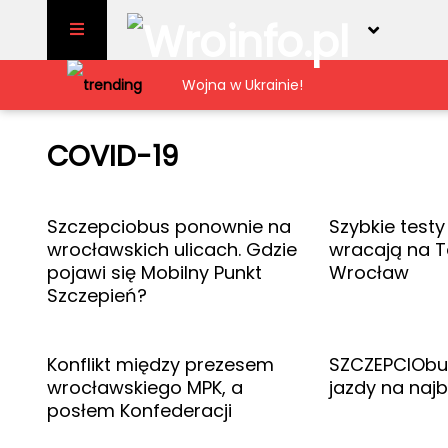
Skip to content
Wojna w Ukrainie!
NoweMedium
Wiadomości
Dla turysty
COVID-19
Atrakcje
Dolnośląskie
COVID-19
Polityka
Gastronomia
Dolny Śląsk
Milicz
Biznes
Bolesławiec
Prusice
Inwestycje
Szczepciobus ponownie na
Szybkie test
Kłodzko
Siechnice
Sport
wrocławskich ulicach. Gdzie
wracają na T
Kultura
pojawi się Mobilny Punkt
Wrocław
Popkultura
Szczepień?
Imprezy
Społeczeństwo
Sprawy społeczne
Konflikt między prezesem
SZCZEPCIObus
Ekologia
wrocławskiego MPK, a
jazdy na najb
Lifestyle
posłem Konfederacji
Śmieszne