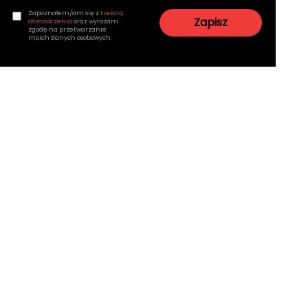
Zapoznałem/am się z
treścią
oświadczenia
oraz wyrażam
zgodę na przetwarzanie
moich danych osobowych.