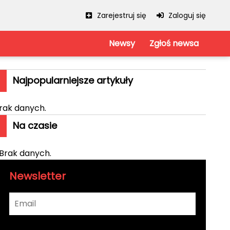
Zarejestruj się
Zaloguj się
Newsy
Zgłoś newsa
Serwis
Regulamin
Najpopularniejsze artykuły
Polityka prywatności
Mapa strony
iowe
rak danych.
Kanały RSS
kie
Na czasie
Brak danych.
Newsletter