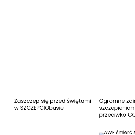
Zaszczep się przed świętami
Ogromne zai
w SZCZEPCIObusie
szczepieniam
przeciwko CO