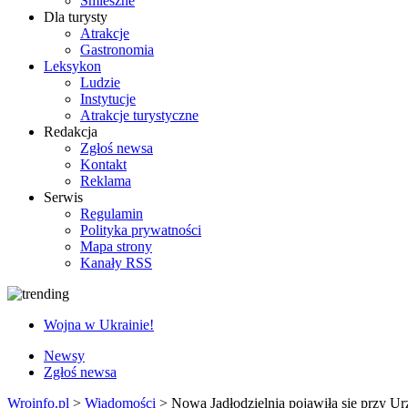
Śmieszne
Dla turysty
Atrakcje
Gastronomia
Leksykon
Ludzie
Instytucje
Atrakcje turystyczne
Redakcja
Zgłoś newsa
Kontakt
Reklama
Serwis
Regulamin
Polityka prywatności
Mapa strony
Kanały RSS
Wojna w Ukrainie!
Newsy
Zgłoś newsa
Wroinfo.pl
>
Wiadomości
>
Nowa Jadłodzielnia pojawiła się przy Ur