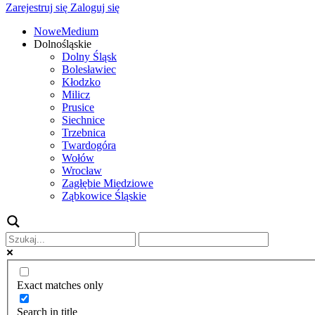
Zarejestruj się
Zaloguj się
NoweMedium
Dolnośląskie
Dolny Śląsk
Bolesławiec
Kłodzko
Milicz
Prusice
Siechnice
Trzebnica
Twardogóra
Wołów
Wrocław
Zagłębie Miedziowe
Ząbkowice Śląskie
Exact matches only
Search in title