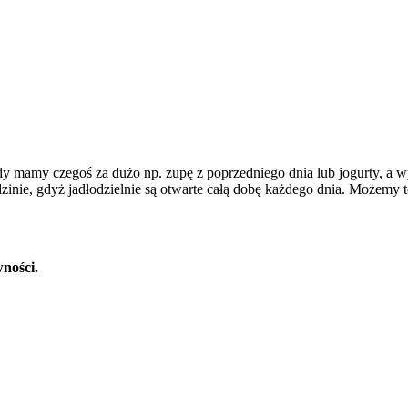
amy czegoś za dużo np. zupę z poprzedniego dnia lub jogurty, a wy
zinie, gdyż jadłodzielnie są otwarte całą dobę każdego dnia. Możemy też
wności.