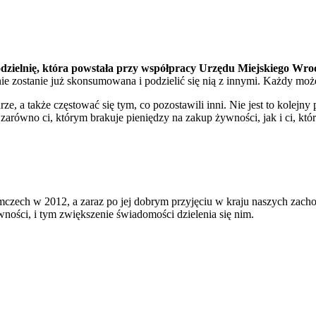
odzielnię, która powstała przy współpracy Urzędu Miejskiego Wr
 nie zostanie już skonsumowana i podzielić się nią z innymi. Każdy mo
ze, a także częstować się tym, co pozostawili inni. Nie jest to kolej
arówno ci, którym brakuje pieniędzy na zakup żywności, jak i ci, który
czech w 2012, a zaraz po jej dobrym przyjęciu w kraju naszych zachod
ności, i tym zwiększenie świadomości dzielenia się nim.