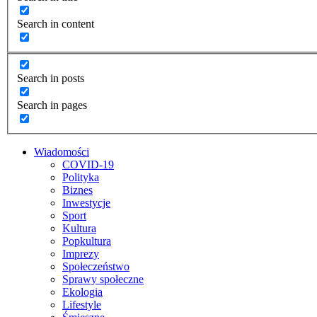
Search in content
Search in posts
Search in pages
Wiadomości
COVID-19
Polityka
Biznes
Inwestycje
Sport
Kultura
Popkultura
Imprezy
Społeczeństwo
Sprawy społeczne
Ekologia
Lifestyle