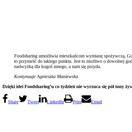
Foodsharing umożliwia mieszkańcom wymianę spożywczą. Gdy m
to przynieść do takiego punktu. Jest to możliwe o dowolnej god
nadwyżką dla kogoś innego, a nam się przyda.
Kontynuuje Agnieszka Maniewska
Dzięki idei Foodsharing’u co tydzień nie wyrzuca się pół tony ży
Share
Tweet
LinkedIn
Print
Email